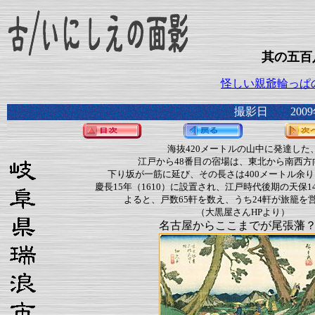
其の五百
怪しい親爺輪っぱ
撮影日 2009
海抜420メートルの山中に発達した
江戸から48番目の宿場は、東北から南西方
下り坂が一筋に延び、その長さは400メートル余り
慶長15年（1610）に設置され、江戸時代後期の天保14
よると、戸数65軒を数え、うち24軒が旅籠を
（大黒屋さんHPより）
名古屋からここまでが尾張藩