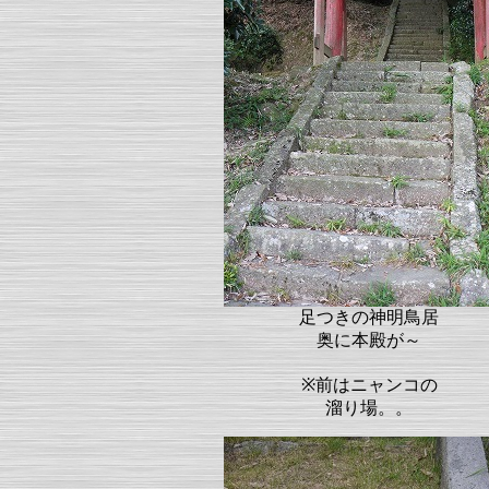
足つきの神明鳥居
奥に本殿が～
※前はニャンコの
溜り場。。