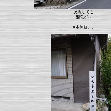
見返しても
溜息が～
※本陣跡。。