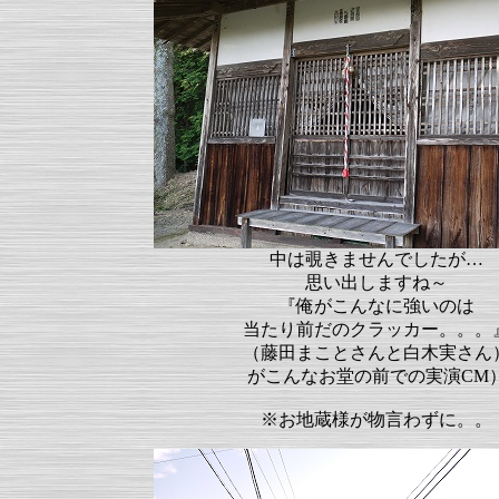
中は覗きませんでしたが…
思い出しますね～
『俺がこんなに強いのは
当たり前だのクラッカー。。。
（藤田まことさんと白木実さん
がこんなお堂の前での実演CM
※お地蔵様が物言わずに。。