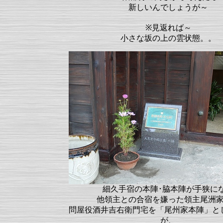
新しいんでしょうが～
※見返れば～
小さな坂の上の雲状態。。
細久手宿の本陣･脇本陣が手狭に
他領主との合宿を嫌った領主尾洲
問屋役酒井吉右衛門宅を「尾州家本陣」と
が、