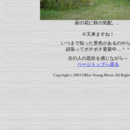
萩の花に秋の気配。。
※又来ますね！
いつまで知った景色があるのや
頑張ってボチボチ更新中…＾
古の人の息吹を感じながら～
ページトップへ戻る
Copyright c 2003 Office Young Moon. All Right