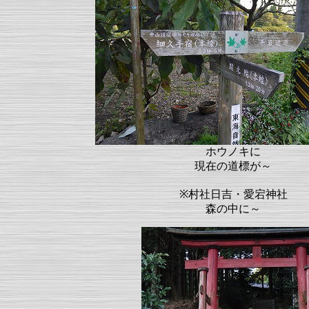
ホウノキに
現在の道標が～
※村社日吉・愛宕神社
森の中に～