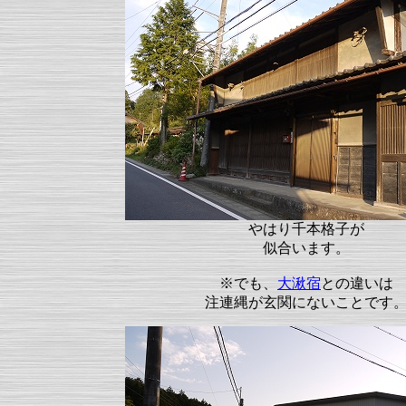
やはり千本格子が
似合います。
※でも、
大湫宿
との違いは
注連縄が玄関にないことです