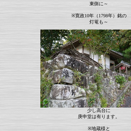
東側に～
※寛政10年（1798年）銘の
灯篭も～
少し高台に
庚申堂は有ります。
※地蔵様と