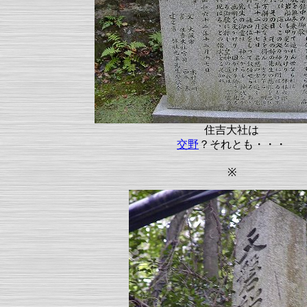
住吉大社は
交野
？それとも・・・
※