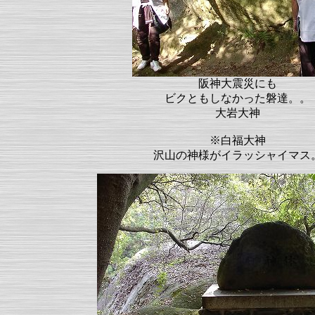
阪神大震災にも
ビクともしなかった磐達。。
大岩大神
※白福大神
沢山の神様がイラッシャイマス