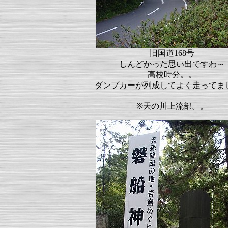
旧国道168号
しんどかった思い出ですわ～
高校時分。。
ダンプカーが列成してよく走ってま
※天の川上流部。。