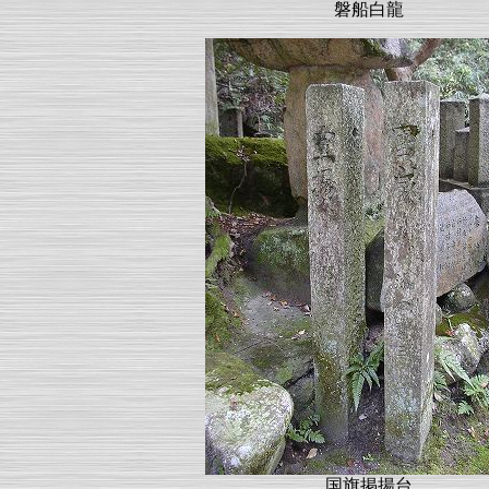
磐船白龍
国旗掲揚台