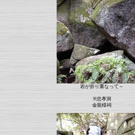
岩が折り重なって～
※忠孝洞
金龍様祠