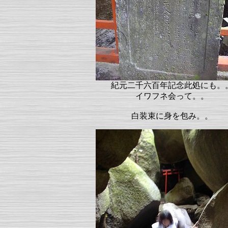
紀元二千六百年記念此処にも。
イワフネ会って。。
白装束に身を包み。。