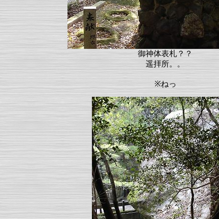
御神体表札？？
遥拝所。。
※ねっ