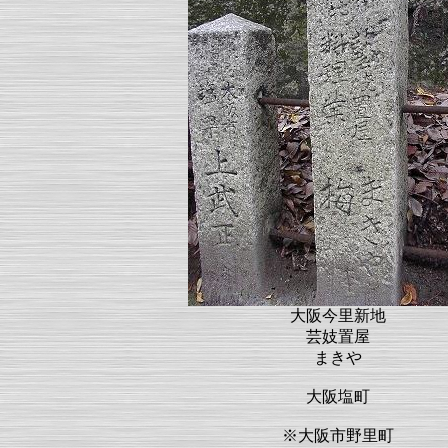
大阪今里新地
芸妓置屋
まきや
大阪塩町
※大阪市野里町