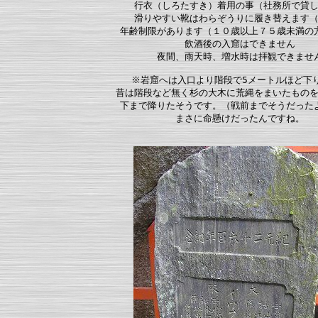
行衣（しろたすき）着用の事（社務所で貸
滑りやすい靴はわらぞうりに履き替えます
年齢制限があります（１０歳以上７５歳未満の
飲酒後の入窟はできません
夜間、雨天時、増水時は拝観できませ
※岩窟へは入口より階段で5メートルほど下り
昔は階段など無く杉の大木に荒縄をまいたものを
下まで降りたそうです。（戦前までそうだったよ
まさに命懸けだったんですね。
