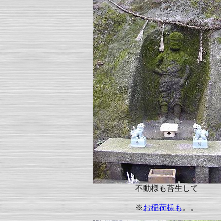
不動様も苔生して
※
お稲荷様も
。。