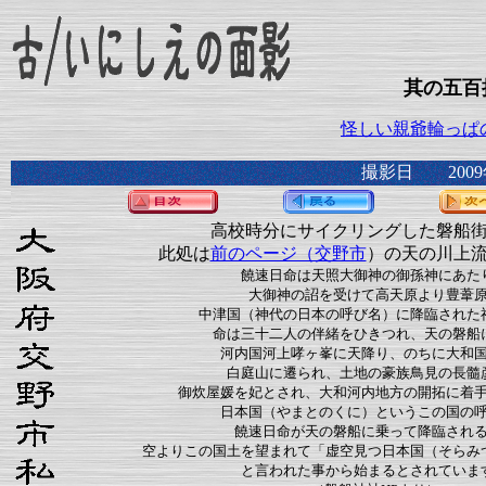
其の五百
怪しい親爺輪っぱ
撮影日 2009
高校時分にサイクリングした磐船
此処は
前のページ（交野市
）の天の川上
饒速日命は天照大御神の御孫神にあた
大御神の詔を受けて高天原より豊葦
中津国（神代の日本の呼び名）に降臨された
命は三十二人の伴緒をひきつれ、天の磐船
河内国河上哮ヶ峯に天降り、のちに大和
白庭山に遷られ、土地の豪族鳥見の長髓
御炊屋媛を妃とされ、大和河内地方の開拓に着
日本国（やまとのくに）というこの国の
饒速日命が天の磐船に乗って降臨され
空よりこの国土を望まれて「虚空見つ日本国（そらみ
と言われた事から始まるとされていま