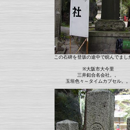
この石碑を登坂の途中で睨んでまし
※大阪市大今里
三井釦合名会社。。
玉垣色々～タイムカプセル。