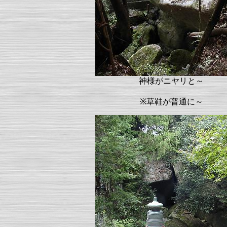
神様がニヤリと～
※草鞋が普通に～