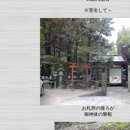
※苔生して～
お札所の後ろが
御神体の磐船