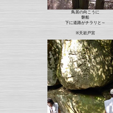
鳥居の向こうに
磐船
下に道路がチラリと～
※天岩戸宮