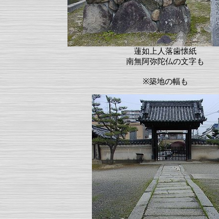
蓮如上人落歯懐紙
南無阿弥陀仏の文字も
※築地の幅も