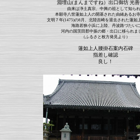
淵埋山(まんまですね）出口御坊 光
由来は浄土真宗、中興の祖として知ら
本願寺八世蓮如上人の開基された由緒あるお
文明７年(1475)の8月、北陸吉崎を退去された蓮如上
海路若狭小浜に上陸、丹波路づたい
河内の国茨田郡中振の郷・出口に移られま
（ふるさと枚方発見より）
蓮如上人腰掛石案内石碑
指差し確認
良し！