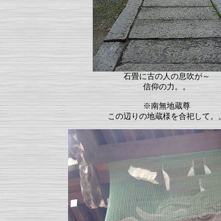
石畳に古の人の息吹が～
信仰の力。。
※南無地蔵尊
この辺りの地蔵様を合祀して。