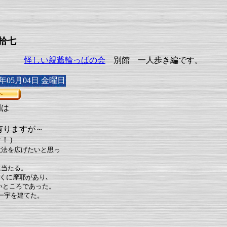
拾七
怪しい親爺輪っぱの会
別館 一人歩き編です。
年05月04日 金曜日
間は
有りますが～
な！）
教法を広げたいと思っ
に当たる。
くに摩耶があり､
いところであった。
一宇を建てた。