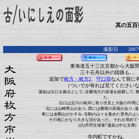
其の五百
撮影日 2007
東海道五十三次京都から大阪
三十石舟以外の陸路も…
追加で
枚方・
枚方2
、
守口宿
なんて前に
（ついでが有れば見てください
蓮如は出口を拠点として､近畿地方の道場を経廻して､
た。
出口は淀川の南岸に有り伏見と大阪の中間
北には山崎男山があり､西には勝尾の高嶺があり､遠
東には金剛山がかすみ､生駒の山々を集めた景色のよ
その地にかなり大きな沼があった。それを埋めて
(注)丹羽文雄著｢蓮如｣(中公文庫)
寺内町ですかね。