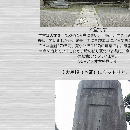
本堂です
本堂は天文３年(1534)に火災に遭い、一時、川向こ
移転していましたが、慶長年間に再び出口に戻って再
在の本堂は370年前、寛永14年(1637)の建築です。
末寺を抱えていましたが、時の移り変わりと共に、今は境
の敷地になっています。
（ふるさと枚方発見より）
※大屋根（本瓦）にウットリと