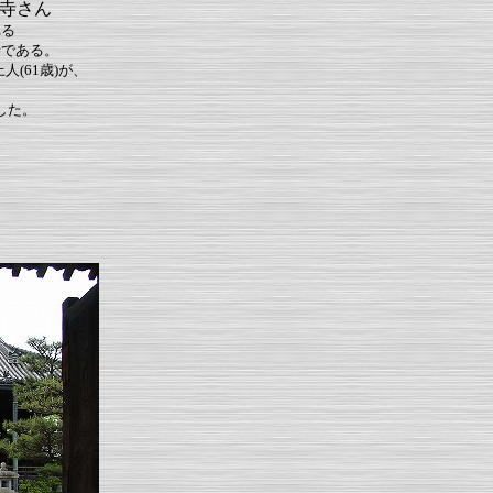
善寺さん
れる
寺である。
人(61歳)が、
に
した。