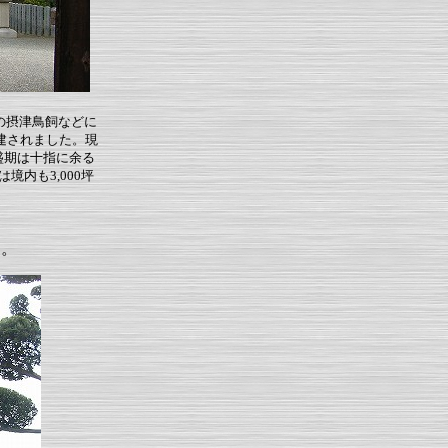
うの摂津鳥飼などに
建されました。現
最盛期は十指に余る
内も3,000坪
。。